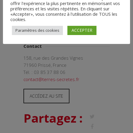
qualité. Labellisée « Vignerons Engagés »
offrir l'expérience la plus pertinente en mémorisant vos
depuis 2013 et respectueuse de son
préférences et les visites répétées. En cliquant sur
«Accepter», vous consentez à l'utilisation de TOUS les
environnement, la cave est engagée dans
cookies.
une démarche de développement
durable.
ACCEPTER
Paramètres des cookies
Contact
158, rue des Grandes Vignes
71960 Prissé, France
Tél. : 03 85 37 88 06
contact@terres-secretes.fr
ACCÉDEZ AU SITE
Partagez :