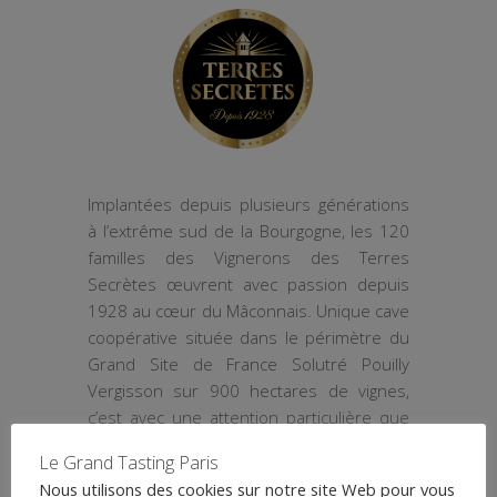
Implantées depuis plusieurs générations
à l’extrême sud de la Bourgogne, les 120
familles des Vignerons des Terres
Secrètes œuvrent avec passion depuis
1928 au cœur du Mâconnais. Unique cave
coopérative située dans le périmètre du
Grand Site de France Solutré Pouilly
Vergisson sur 900 hectares de vignes,
c’est avec une attention particulière que
ces vignerons de talent veillent à une
Le Grand Tasting Paris
production raisonnée et de grande
Nous utilisons des cookies sur notre site Web pour vous