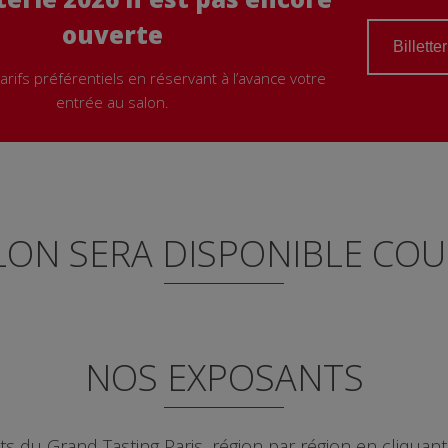
ouverte
Billette
arifs préférentiels en réservant à l’avance votre
entrée au salon.
ALON SERA DISPONIBLE CO
NOS EXPOSANTS
 du Grand Tasting Paris, région par région en cliquant 