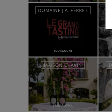
DOMAINE J.A. FERRET
D
BOURGOGNE
MAISON CHAVIN
D
SANS ALCOOL