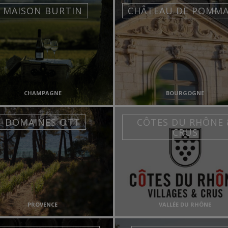
MAISON BURTIN
CHÂTEAU DE POMM
CHAMPAGNE
BOURGOGNE
DOMAINES OTT
CÔTES DU RHÔNE 
CRUS
PROVENCE
VALLÉE DU RHÔNE