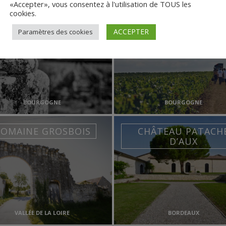
«Accepter», vous consentez à l'utilisation de TOUS les
cookies.
OMAINE BELLEVILLE
DOMAINE BERTAG
ACCEPTER
Paramètres des cookies
BOURGOGNE
BOURGOGNE
OMAINE GROSBOIS
CHÂTEAU PATACH
D’AUX
VALLÉE DE LA LOIRE
BORDEAUX