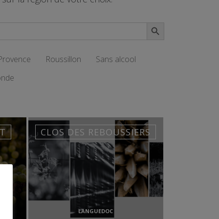
Search Button
Provence
Roussillon
Sans alcool
onde
RT
CLOS DES REBOUSSIERS
LANGUEDOC