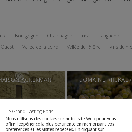
aux
Bourgogne
Champagne
Jura
Languedoc
-Ouest
Vallée de la Loire
Vallée du Rhône
Vins du m
MAISON ACKERMAN
DOMAINE RIJCKAE
Le Grand Tasting Paris
Nous utilisons des cookies sur notre site Web pour vous
offrir l'expérience la plus pertinente en mémorisant vos
VALLÉE DE LA LOIRE
BOURGOGNE
préférences et les visites répétées. En cliquant sur