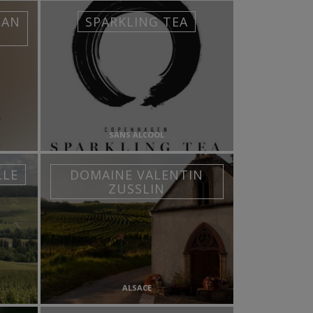
EAN
SPARKLING TEA
SANS ALCOOL
LLE
DOMAINE VALENTIN
ZUSSLIN
ALSACE