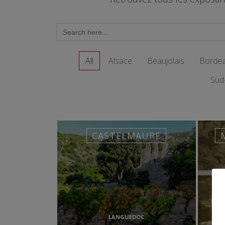
Search
for:
All
Alsace
Beaujolais
Borde
Sud
CASTELMAURE
LANGUEDOC