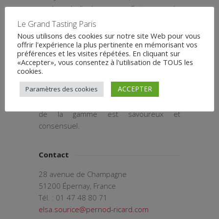
cuvée belle-époque. Cette cuvée
prestigieuse, lancée en 1969 (avec le
Le Grand Tasting Paris
premier millésime 1964) doit une partie
Nous utilisons des cookies sur notre site Web pour vous
de sa célébrité à son élégante sérigraphie
offrir l'expérience la plus pertinente en mémorisant vos
préférences et les visites répétées. En cliquant sur
aux anémones, qui furent dessinées en
«Accepter», vous consentez à l'utilisation de TOUS les
1902 par Émile Gallé, chef de file de l’Art
cookies.
Nouveau. Avec désormais un rosé et un
ACCEPTER
Paramètres des cookies
blanc de blancs, belle-époque offre une
gamme complète et très réussie. Le reste
de la gamme est savoureux et
consensuel.
Contact
28 avenue de Champagne
51200 Épernay, France
Tél. : 01 47 48 80 71
elsa.sourice@pernod-ricard.com