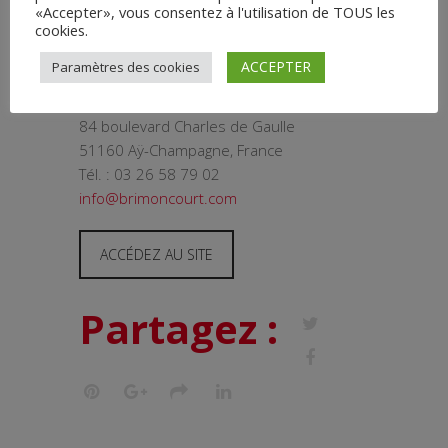
fraicheur, l’élégance et une grande
«Accepter», vous consentez à l'utilisation de TOUS les
générosité.
cookies.
ACCEPTER
Paramètres des cookies
Contact
84 boulevard Charles de Gaulle
51160 Aÿ-Champagne, France
Tél. : 03 26 58 79 02
info@brimoncourt.com
ACCÉDEZ AU SITE
Partagez :