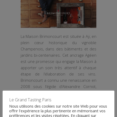
La Maison Brimoncourt est située à Aÿ, en
plein cœur historique du vignoble
Champenois, dans des bâtiments et des
jardins bi-centenaires. Cet ancrage Agéen
est une promesse qui engage la Maison à
apporter un soin très attentif à chaque
étape de l’élaboration de ses vins.
Brimoncourt a connu une renaissance en
2008 sous l’égide d’Alexandre Cornot,
actuel propriétaire. Sa quête de
l’excellence repose sur l’accès aux
Le Grand Tasting Paris
meilleurs crus de la Champagne. Le style
Nous utilisons des cookies sur notre site Web pour vous
offrir l'expérience la plus pertinente en mémorisant vos
de la Maison est caractérisé par la
préférences et les visites répétées. En cliquant sur